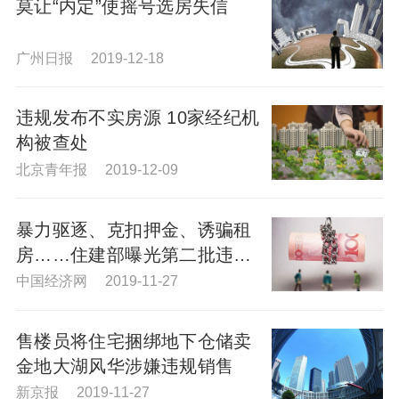
莫让“内定”使摇号选房失信
广州日报 2019-12-18
违规发布不实房源 10家经纪机
构被查处
北京青年报 2019-12-09
暴力驱逐、克扣押金、诱骗租
房……住建部曝光第二批违规
中介典型案例
中国经济网 2019-11-27
售楼员将住宅捆绑地下仓储卖
金地大湖风华涉嫌违规销售
新京报 2019-11-27