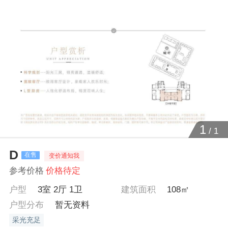
1
/
1
D
在售
变价通知我
参考价格
价格待定
户型
3室 2厅 1卫
建筑面积
108㎡
户型分布
暂无资料
采光充足