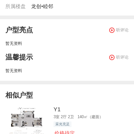
所属楼盘
龙创•睦邻
户型亮点
听评论
暂无资料
温馨提示
听评论
暂无资料
相似户型
Y1
3室 2厅 2卫 140㎡（建面）
采光充足
价格待定