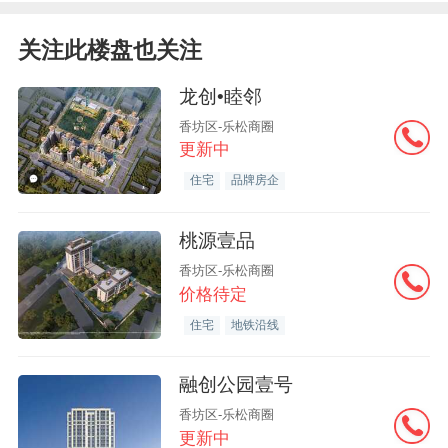
关注此楼盘也关注
龙创•睦邻
香坊区-乐松商圈
更新中
住宅
品牌房企
桃源壹品
香坊区-乐松商圈
价格待定
住宅
地铁沿线
融创公园壹号
香坊区-乐松商圈
更新中